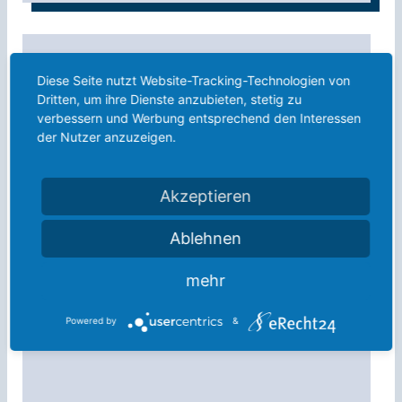
Diese Seite nutzt Website-Tracking-Technologien von
Dritten, um ihre Dienste anzubieten, stetig zu
verbessern und Werbung entsprechend den Interessen
der Nutzer anzuzeigen.
Akzeptieren
Stolperstein-Putzaktion zum Geburtstag von
Ablehnen
Anne Frank
mehr
15. Juni 2026
Powered by
&