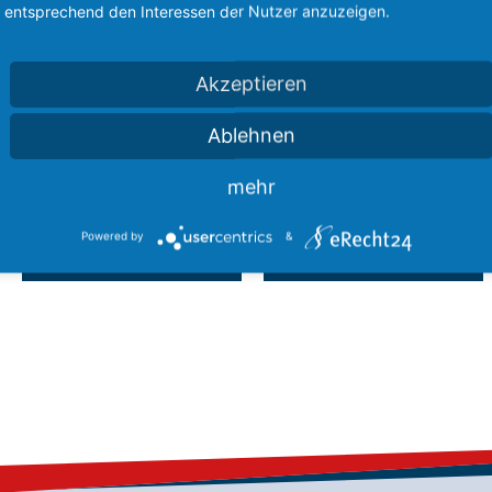
Künstlerisch-Literarisch
entsprechend den Interessen der Nutzer anzuzeigen.
Akzeptieren
Ablehnen
mehr
Kunst
Musik
Powered by
&