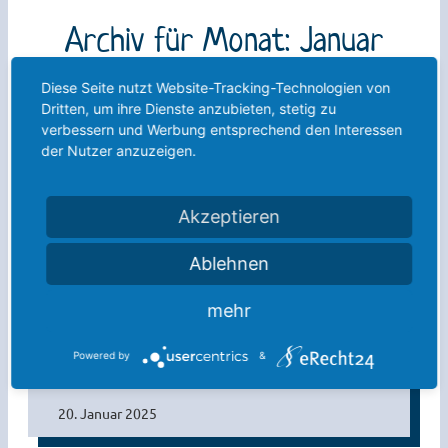
Archiv für Monat: Januar
2025
Diese Seite nutzt Website-Tracking-Technologien von
Dritten, um ihre Dienste anzubieten, stetig zu
verbessern und Werbung entsprechend den Interessen
der Nutzer anzuzeigen.
Akzeptieren
Ablehnen
mehr
Powered by
&
Gastbeitrag von SCAN: Unsere neue
Schulsozialarbeiterin Frau Eray
20. Januar 2025