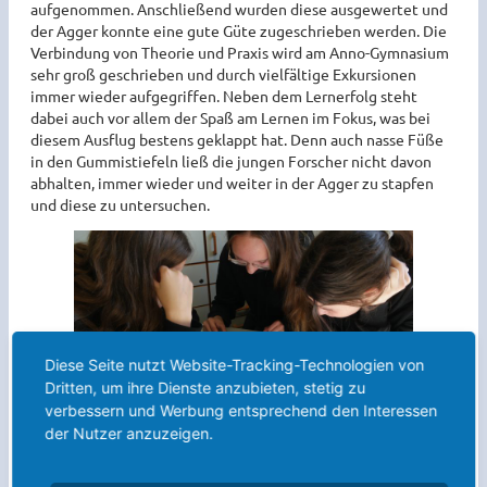
aufgenommen. Anschließend wurden diese ausgewertet und
der Agger konnte eine gute Güte zugeschrieben werden. Die
Verbindung von Theorie und Praxis wird am Anno-Gymnasium
sehr groß geschrieben und durch vielfältige Exkursionen
immer wieder aufgegriffen. Neben dem Lernerfolg steht
dabei auch vor allem der Spaß am Lernen im Fokus, was bei
diesem Ausflug bestens geklappt hat. Denn auch nasse Füße
in den Gummistiefeln ließ die jungen Forscher nicht davon
abhalten, immer wieder und weiter in der Agger zu stapfen
und diese zu untersuchen.
Diese Seite nutzt Website-Tracking-Technologien von
Dritten, um ihre Dienste anzubieten, stetig zu
verbessern und Werbung entsprechend den Interessen
der Nutzer anzuzeigen.