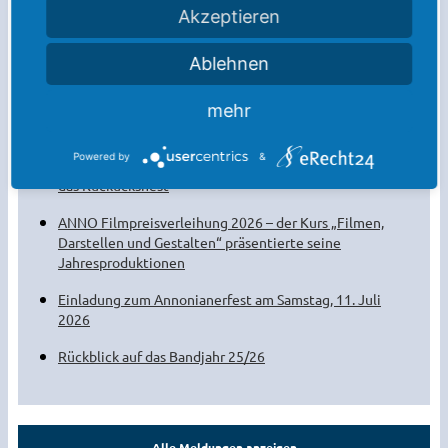
Akzeptieren
Weitere Meldungen:
Ablehnen
Die Sommerferien sind da!
Willkommen am Anno! Der Kennenlernnachmittag
mehr
2026
Powered by
&
Aufführung des Theaterkurses der Q1 – Einer flog über
das Kuckucksnest
ANNO Filmpreisverleihung 2026 – der Kurs „Filmen,
Darstellen und Gestalten“ präsentierte seine
Jahresproduktionen
Einladung zum Annonianerfest am Samstag, 11. Juli
2026
Rückblick auf das Bandjahr 25/26
Alle Meldungen anzeigen