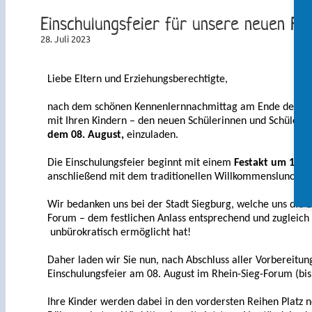
Einschulungsfeier für unsere neuen Fün
28. Juli 2023
Liebe Eltern und Erziehungsberechtigte,
nach dem schönen Kennenlernnachmittag am Ende des ver
mit
Ihren Kindern – den neuen Schülerinnen und Schüler
dem 08. August,
einzuladen.
Die Einschulungsfeier beginnt mit einem
Festakt um 10:0
anschließend mit dem traditionellen Willkommenslunch in 
Wir bedanken uns bei der Stadt Siegburg, welche uns die
Forum
– dem
festlichen
Anlass entsprechend und zugleic
unbürokratisch ermöglicht hat!
Daher laden wir Sie nun, nach Abschluss aller Vorbereitun
Einschulungsfeier am 08. August im Rhein-Sieg-Forum (bis
Ihre Kinder werden dabei in den vordersten Reihen Platz 