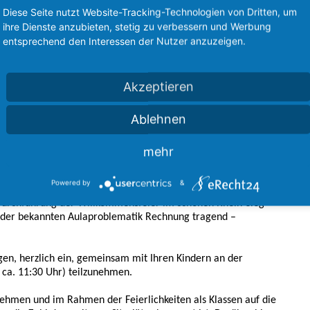
Diese Seite nutzt Website-Tracking-Technologien von Dritten, um
ftklässlerinnen und Fünftklässler
ihre Dienste anzubieten, stetig zu verbessern und Werbung
entsprechend den Interessen der Nutzer anzuzeigen.
Akzeptieren
gangenen Schuljahres freuen wir uns sehr, Sie gemeinsam
Ablehnen
n des Anno-Gymnasiums – zur
Einschulungsfeier am Dienstag,
mehr
0 Uhr
(Einlass ab 9:30 Uhr) im
Rhein-Sieg-Forum
und wird
unserem Schulbistro fortgesetzt.
Powered by
&
 Durchführung der Willkommensfeier im schönen Rhein-Sieg-
h der bekannten Aulaproblematik Rechnung tragend –
gen, herzlich ein, gemeinsam mit Ihren Kindern an der
 ca. 11:30 Uhr) teilzunehmen.
nehmen und im Rahmen der Feierlichkeiten als Klassen auf die