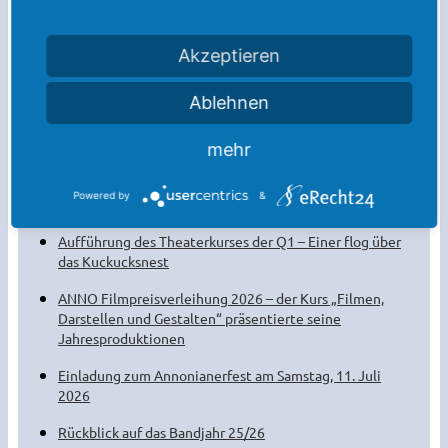
Akzeptieren
Ablehnen
Weitere Meldungen:
Die Sommerferien sind da!
mehr
Willkommen am Anno! Der Kennenlernnachmittag
Powered by
&
2026
Aufführung des Theaterkurses der Q1 – Einer flog über
das Kuckucksnest
ANNO Filmpreisverleihung 2026 – der Kurs „Filmen,
Darstellen und Gestalten“ präsentierte seine
Jahresproduktionen
Einladung zum Annonianerfest am Samstag, 11. Juli
2026
Rückblick auf das Bandjahr 25/26