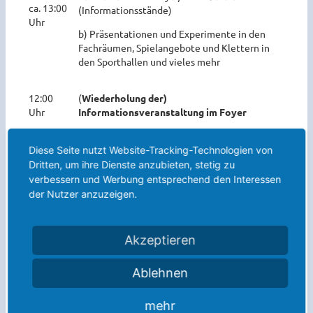
ca. 13:00
(Informationsstände)
Uhr
b) Präsentationen und Experimente in den
Fachräumen, Spielangebote und Klettern in
den Sporthallen und vieles mehr
12:00
(
Wiederholung der)
Uhr
Informationsveranstaltung im Foyer
Diese Seite nutzt Website-Tracking-Technologien von
Dritten, um ihre Dienste anzubieten, stetig zu
Und damit es noch etwas entspannter wird:
verbessern und Werbung entsprechend den Interessen
der Nutzer anzuzeigen.
Kleinkinderbetreuung:
Schülerinnen und Schüler
des Leistungskurses Pädagogik spielen und
basteln mit jüngeren
Akzeptieren
Geschwisterkindern unter Aufsicht einer Lehrkraft.
Cafeteria:
Leckeres Speisenangebot im Bistro,
Ablehnen
ausgerichtet von unserer Indienhilfe
Prem Sadan
mehr