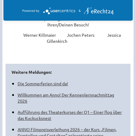
Powered by
&
Wir vom Erprobungsstufenteam freuen uns auf
Ihren/Deinen Besuch!
Werner Killmaier Jochen Peters Jessica
Gillenkirch
Weitere Meldungen:
Die Sommerferien sind da!
Willkommen am Anno! Der Kennenlernnachmittag
2026
Aufführung des Theaterkurses der Q1 – Einer flog über
das Kuckucksnest
ANNO Filmpreisverleihung 2026 – der Kurs „Filmen,
Darstellen und Gestalten“ präsentierte seine