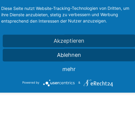
Diese Seite nutzt Website-Tracking-Technologien von Dritten, um
ihre Dienste anzubieten, stetig zu verbessern und Werbung
entsprechend den Interessen der Nutzer anzuzeigen.
uf dem
MINT-EC Portal
können sie eingesehen werden und die
Akzeptieren
Ablehnen
nnten über mehrere Tage an einem spannenden Thema arbeiten
mitz-Porten persönlich im Lehrerzimmer oder über Teams an.
mehr
Powered by
&