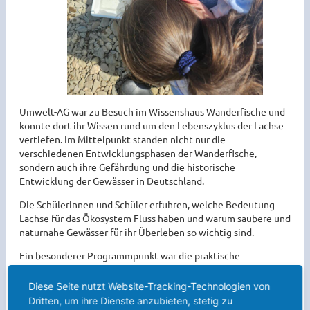
Umwelt-AG war zu Besuch im Wissenshaus Wanderfische und
konnte dort ihr Wissen rund um den Lebenszyklus der Lachse
vertiefen. Im Mittelpunkt standen nicht nur die
verschiedenen Entwicklungsphasen der Wanderfische,
sondern auch ihre Gefährdung und die historische
Entwicklung der Gewässer in Deutschland.
Die Schülerinnen und Schüler erfuhren, welche Bedeutung
Lachse für das Ökosystem Fluss haben und warum saubere und
naturnahe Gewässer für ihr Überleben so wichtig sind.
Ein besonderer Programmpunkt war die praktische
Gewässeruntersuchung an der Sieg. Mithilfe kleiner
Wasserlebewesen untersuchten die Teilnehmenden die
Diese Seite nutzt Website-Tracking-Technologien von
Gewässergüte und lernten, wie man anhand sogenannter
Dritten, um ihre Dienste anzubieten, stetig zu