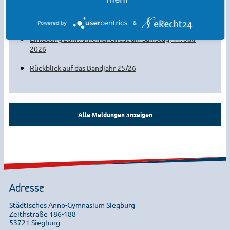
Darstellen und Gestalten“ präsentierte seine
Jahresproduktionen
Powered by
&
Einladung zum Annonianerfest am Samstag, 11. Juli
2026
Rückblick auf das Bandjahr 25/26
Alle Meldungen anzeigen
Adresse
Städtisches Anno-Gymnasium Siegburg
Zeithstraße 186-188
53721 Siegburg