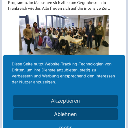
Programm. Im Mai sehen sich alle zum Gegenbesuch in
Frankreich wieder. Alle freuen sich auf die intensive Zeit.
Diese Seite nutzt Website-Tracking-Technologien von
Dritten, um ihre Dienste anzubieten, stetig zu
Weitere Meldungen:
verbessern und Werbung entsprechend den Interessen
der Nutzer anzuzeigen.
Die Sommerferien sind da!
Willkommen am Anno! Der Kennenlernnachmittag
Akzeptieren
2026
Aufführung des Theaterkurses der Q1 – Einer flog über
Ablehnen
das Kuckucksnest
mehr
ANNO Filmpreisverleihung 2026 – der Kurs „Filmen,