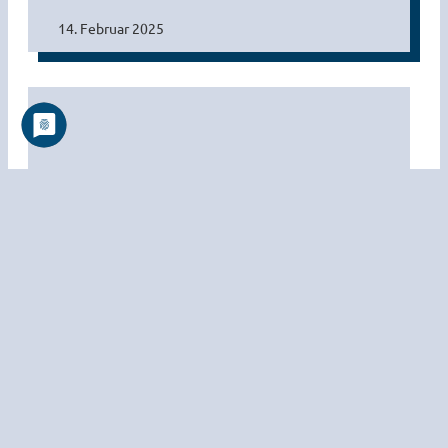
14. Februar 2025
Chorfahrt nach Lindlar: Intensive Proben für die
Kulturabende am 2. und 3. April
5. Februar 2025