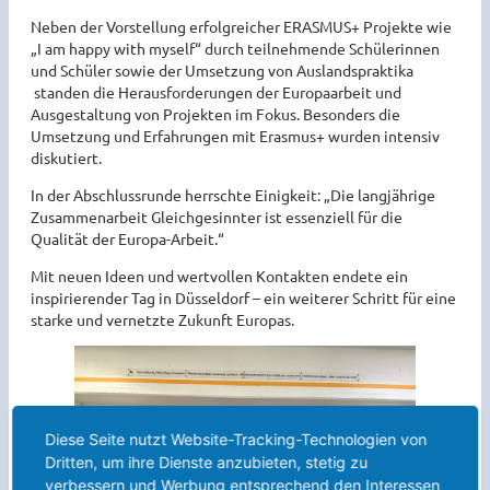
Neben der Vorstellung erfolgreicher ERASMUS+ Projekte wie
„I am happy with myself“ durch teilnehmende Schülerinnen
und Schüler sowie der Umsetzung von Auslandspraktika
standen die Herausforderungen der Europaarbeit und
Ausgestaltung von Projekten im Fokus. Besonders die
Umsetzung und Erfahrungen mit Erasmus+ wurden intensiv
diskutiert.
In der Abschlussrunde herrschte Einigkeit: „Die langjährige
Zusammenarbeit Gleichgesinnter ist essenziell für die
Qualität der Europa-Arbeit.“
Mit neuen Ideen und wertvollen Kontakten endete ein
inspirierender Tag in Düsseldorf – ein weiterer Schritt für eine
starke und vernetzte Zukunft Europas.
Diese Seite nutzt Website-Tracking-Technologien von
Dritten, um ihre Dienste anzubieten, stetig zu
verbessern und Werbung entsprechend den Interessen