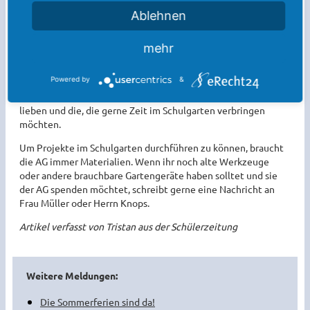
Ablehnen
selbst angelegtes Blumenbeet der AG
Leider wird der Schulgarten, wie sich das einige wünschen,
mehr
nicht für alle Schülerinnen und Schüler begehbar sein, da die
Mitglieder der AG befürchten, dass einige Schülerinnen und
Powered by
&
Schüler ihren Müll im Schulgarten lassen würden.
Diese AG ist
darum sehr empfehlenswert für alle, die Tiere und Natur
lieben und die, die gerne Zeit im Schulgarten verbringen
möchten.
Um Projekte im Schulgarten durchführen zu können, braucht
die AG immer Materialien. Wenn ihr noch alte Werkzeuge
oder andere brauchbare Gartengeräte haben solltet und sie
der AG spenden möchtet, schreibt gerne eine Nachricht an
Frau Müller oder Herrn Knops.
Artikel verfasst von Tristan aus der Schülerzeitung
Weitere Meldungen:
Die Sommerferien sind da!