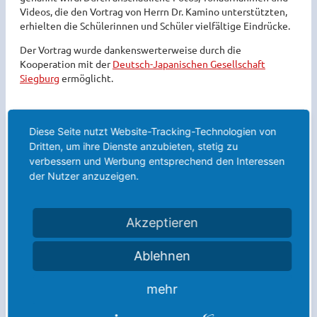
Videos, die den Vortrag von Herrn Dr. Kamino unterstützten,
erhielten die Schülerinnen und Schüler vielfältige Eindrücke.
Der Vortrag wurde dankenswerterweise durch die
Kooperation mit der
Deutsch-Japanischen Gesellschaft
Siegburg
ermöglicht.
Weitere Meldungen:
Diese Seite nutzt Website-Tracking-Technologien von
Dritten, um ihre Dienste anzubieten, stetig zu
Die Sommerferien sind da!
verbessern und Werbung entsprechend den Interessen
der Nutzer anzuzeigen.
Willkommen am Anno! Der Kennenlernnachmittag
2026
Aufführung des Theaterkurses der Q1 – Einer flog über
Akzeptieren
das Kuckucksnest
Ablehnen
ANNO Filmpreisverleihung 2026 – der Kurs „Filmen,
Darstellen und Gestalten“ präsentierte seine
mehr
Jahresproduktionen
Einladung zum Annonianerfest am Samstag, 11. Juli