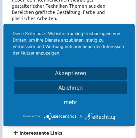
gestalterischer Techniken Themen aus den
Bereichen grafische Gestaltung, Farbe und
plastisches Arbeiten.
Kunstbetrachtung und Reflexion über Kunst
Diese Seite nutzt Website-Tracking-Technologien von
ergänzen themenbezogen das praktische Arbeiten.
Dritten, um ihre Dienste anzubieten, stetig zu
Die Teilnahme an Ausstellungen und Wettbewerben
verbessern und Werbung entsprechend den Interessen
würdigt die Leistungen der Schülerinnen und
der Nutzer anzuzeigen.
Schüler in besonderer Weise.
Akzeptieren
Die Unterstufe
Ablehnen
Die Mittelstufe
mehr
Die Oberstufe
Powered by
&
Projekte und Ausstellungen
Interessante Links