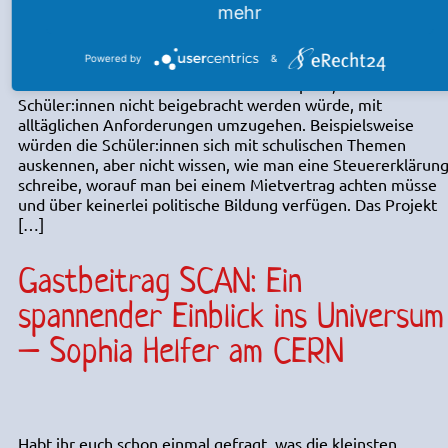
mehr
Powered by
&
Oft wird das deutsche Schulsystem von Eltern und
Außenstehenden kritisiert: Viele behaupten, dass den
Schüler:innen nicht beigebracht werden würde, mit
alltäglichen Anforderungen umzugehen. Beispielsweise
würden die Schüler:innen sich mit schulischen Themen
auskennen, aber nicht wissen, wie man eine Steuererklärun
schreibe, worauf man bei einem Mietvertrag achten müsse
und über keinerlei politische Bildung verfügen. Das Projekt
[…]
Gastbeitrag SCAN: Ein
spannender Einblick ins Universum
– Sophia Helfer am CERN
Habt ihr euch schon einmal gefragt, was die kleinsten